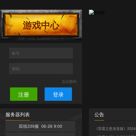
游戏中心
帐号
密码
忘记密码
注册
登录
服务器列表
公告
双线339服 06-26 9:00
《雷霆之怒龙皇版》2024