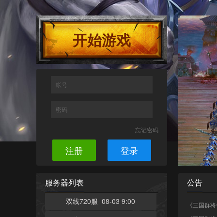
开始游戏
帐号
密码
忘记密码
注册
登录
服务器列表
公告
双线720服 08-03 9:00
《三国群将