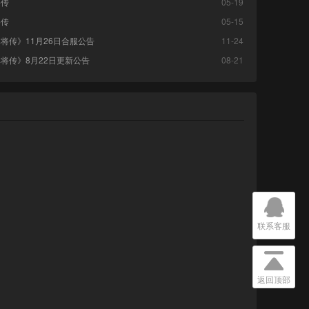
将传
05-19
将传
05-15
将传》11月26日合服公告
11-24
将传》8月22日更新公告
08-21
联系客服
返回顶部