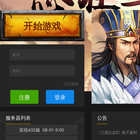
开始游戏
帐号
密码
忘记密码
注册
登录
服务器列表
公告
双线432服 08-01 9:00
《三国之志2》线下返利