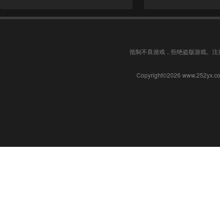
抵制不良游戏，拒绝盗版游戏。注
Copyright©2026 www.252