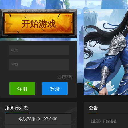
开始游戏
帐号
密码
忘记密码
注册
登录
服务器列表
公告
双线73服 01-27 9:00
《圣堂》开服活动