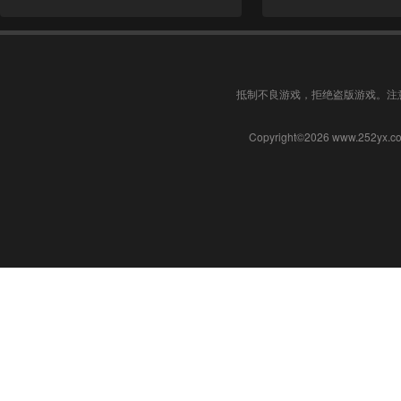
抵制不良游戏，拒绝盗版游戏。注
Copyright©2026 www.252