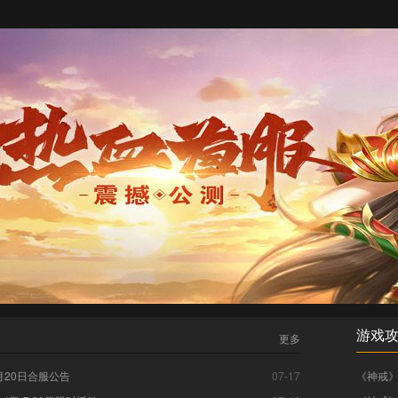
游戏
更多
月20日合服公告
07-17
《神戒》