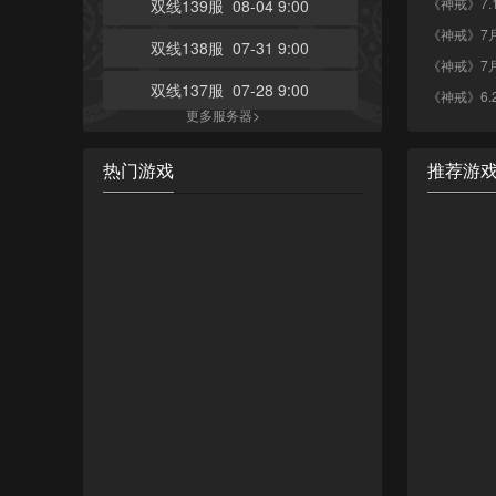
《神戒》7.
双线139服 08-04 9:00
《神戒》7
双线138服 07-31 9:00
《神戒》7
双线137服 07-28 9:00
《神戒》6.
更多服务器>
热门游戏
推荐游