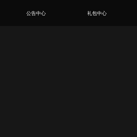
公告中心
礼包中心