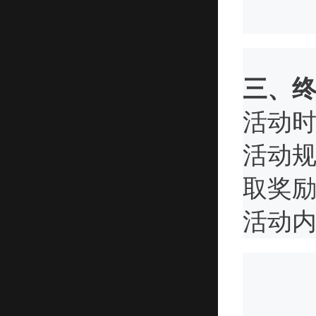
三、
活动
活动
取奖
活动