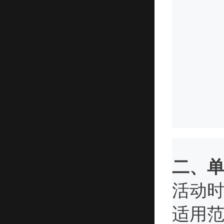
二、
活动
适用