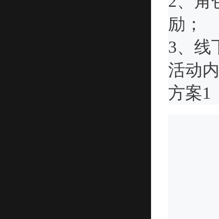
2、角
励；
3、
活动
方案1