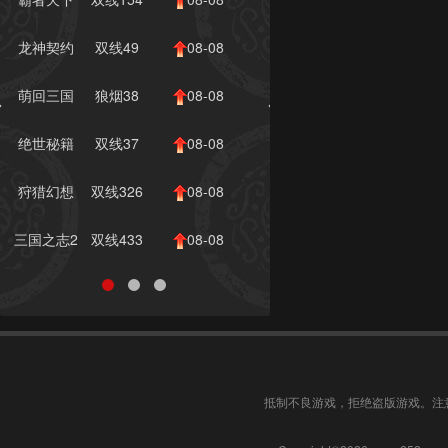
服
10:00
龙神契约
双线49
08-08
服
10:00
萌回三国
狼烟38
08-08
区
10:00
绝世秘籍
双线37
08-08
服
10:00
狩猎幻想
双线326
08-08
【关...
服
09:00
三国之志2
双线433
08-08
服
09:00
抵制不良游戏，拒绝盗版游戏。注