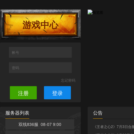
游戏中心
帐号
密码
忘记密码
注册
登录
服务器列表
公告
双线836服 08-07 9:00
《王者之心2》7月3日合