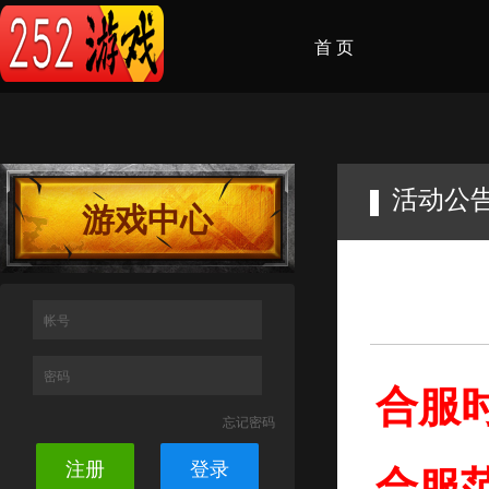
首 页
活动公
游戏中心
帐号
密码
合服时间
忘记密码
注册
登录
合服范