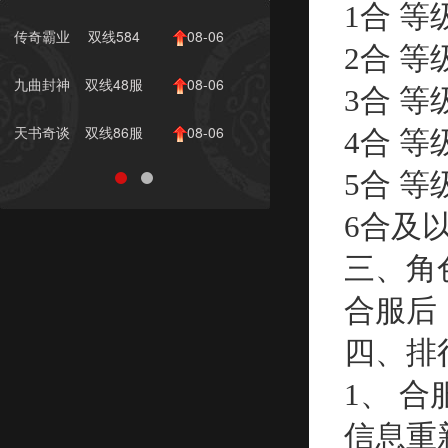
1合 等
1662服
09:00
传奇霸业
双线584
08-06
2合 等
（新...
服
09:00
九曲封神
双线48服
08-06
3合 等
09:00
天书奇谈
双线86服
08-06
4合 等
08:00
5合 等
6合及
三、角
合服后
四、排
1、 
信息重