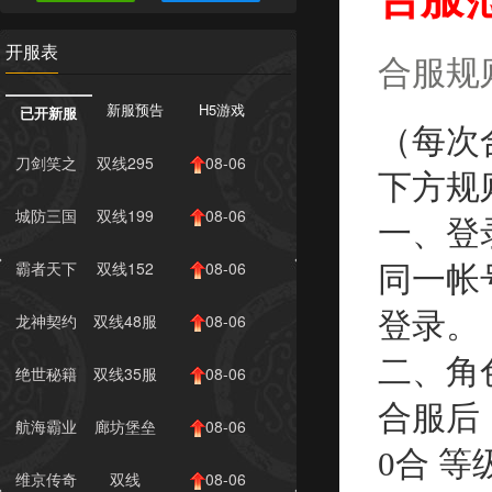
开服表
合服规
新服预告
H5游戏
已开新服
（每次
刀剑笑之
双线295
08-06
下方规
霸刀
服
10:00
城防三国
双线199
08-06
一、登
志
服
10:00
霸者天下
双线152
08-06
同一帐
服
10:00
登录。
龙神契约
双线48服
08-06
10:00
二、角
绝世秘籍
双线35服
08-06
合服后
10:00
航海霸业
廊坊堡垒
08-06
0合 等
170服
10:00
维京传奇
双线
08-06