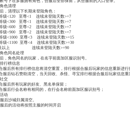
帐号下在多服拥有角色，合服后全部保留，从合服前的入口登录。
角色清理
后，清理以下长期未登陆角色：
 等级<120 至尊<1 连续未登陆天数>=7
 等级<300 至尊<1 连续未登陆天数>=7
 等级<600 至尊<2 连续未登陆天数>=7
 等级<900 至尊<2 连续未登陆天数>=7
 等级<1000 至尊<3 连续未登陆天数>=15
 等级<1100 至尊<4 连续未登陆天数>=30
合及以上 连续未登陆天数>=90
角色同名处理
后，角色同名的玩家，在名字前面加区服识别号。
排行榜信息
 合服后所有排行榜信息将清空重置，排行根据合服后玩家的信息重新进
 合服后钻石赞助清空，当天回收、杀怪、寻宝排行根据合服后玩家信息
、社交
 合服后所有玩家的好友、黑名单保留；
 合服后行会名称有相同的，在行会名称前面加区服识别号；
、活动
 合服后沙城归属清空。
 合服后的活动将按照主服的时间开启