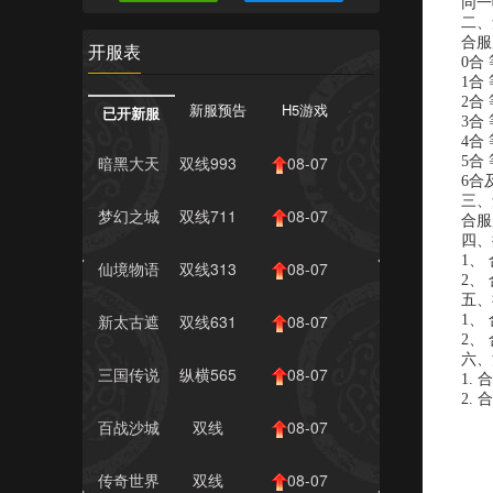
同一
二、
合服
开服表
0合
1合
2合
新服预告
H5游戏
已开新服
3合
4合
暗黑大天
双线993
08-07
5合
6
使
服
14:00
三、
梦幻之城
双线711
08-07
合服
四、
服
11:00
1、
仙境物语
双线313
08-07
2、
五
服
11:00
新太古遮
双线631
08-07
1、
2、
天2
服
11:00
六
三国传说
纵横565
08-07
1.
2.
服
10:00
百战沙城
双线
08-07
1495服
10:00
传奇世界
双线
08-07