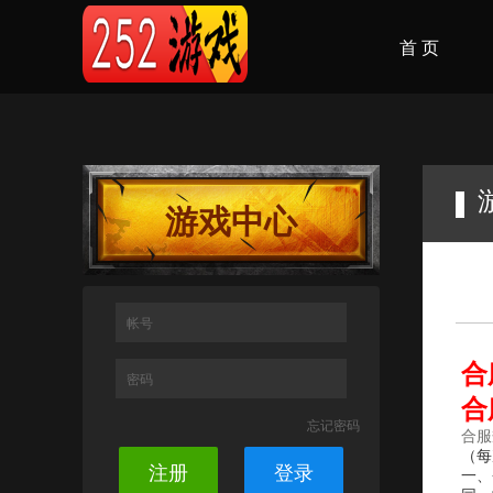
首 页
游戏中心
帐号
合
密码
合
忘记密码
合服
（每
注册
登录
一、