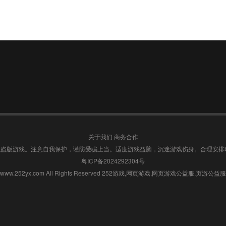
关于我们
商务合作
盗版游戏。注意自我保护，谨防受骗上当。适度游戏益脑，沉迷游戏伤身。合理安排
粤ICP备2024292304号
26 www.252yx.com All Rights Reserved 252游戏,网页游戏,网页游戏公益服,页游