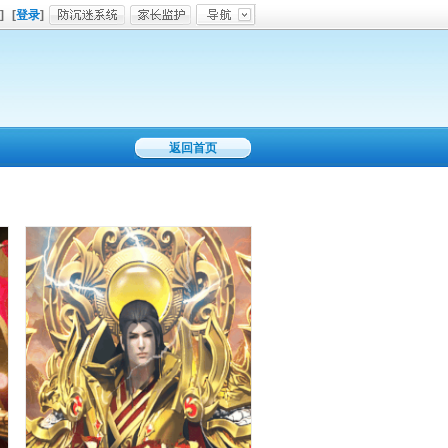
]
[
登录
]
返回首页