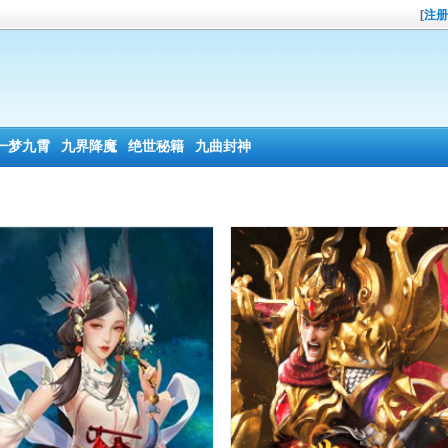
[
注册
一梦九霄
九界降魔
绝世秘籍
九曲封神