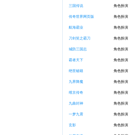
三国传说
角色扮演
礼包
传奇世界网页版
角色扮演
礼包
航海霸业
角色扮演
礼包
刀剑笑之霸刀
角色扮演
礼包
城防三国志
角色扮演
礼包
霸者天下
角色扮演
礼包
绝世秘籍
角色扮演
礼包
九界降魔
角色扮演
礼包
维京传奇
角色扮演
礼包
九曲封神
角色扮演
礼包
一梦九霄
角色扮演
礼包
玄影
角色扮演
礼包