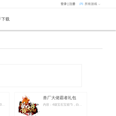
登录
|
注册
所有游戏
子下载
兽厂大佬霸者礼包
内容：" 高级合成符*7，100灵兽气息*7，2级宝石宝箱*2，青龙灵珠(中)*5"
内容：4级宝石宝箱*5，白虎灵珠(中)*10，10万元宝(绑)*10，500神令符*10