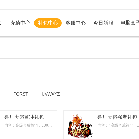
戏
充值中心
礼包中心
客服中心
今日新服
电脑盒
|
|
PQRST
UVWXYZ
兽厂大佬首冲礼包
兽厂大佬强者礼包
内容：高级合成符*4，100灵兽气息*4，1级宝石宝箱*2，青龙灵珠(中)*3