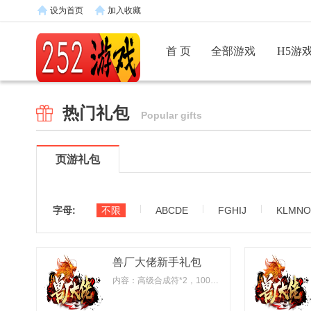
设为首页
加入收藏
首 页
全部游戏
H5游
热门礼包
Popular gifts
页游礼包
|
|
|
字母:
不限
ABCDE
FGHIJ
KLMNO
兽厂大佬新手礼包
内容：高级合成符*2，100灵兽气息*2，1级宝石宝箱*2，青龙灵珠(中)*2