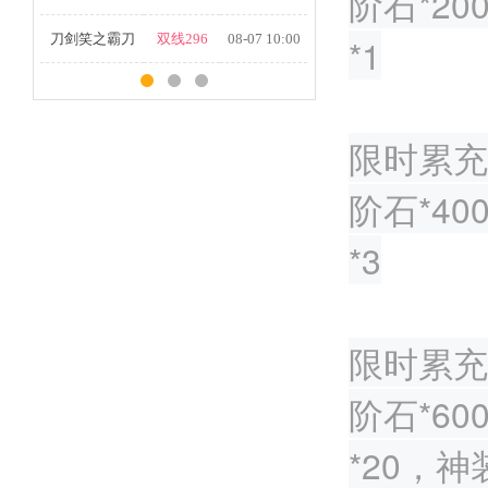
阶石*2
刀剑笑之霸刀
双线296
08-07 10:00
*1
限时累充3
阶石*4
*3
限时累充5
阶石*6
*20，神