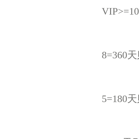
VIP>=
8=360
5=180