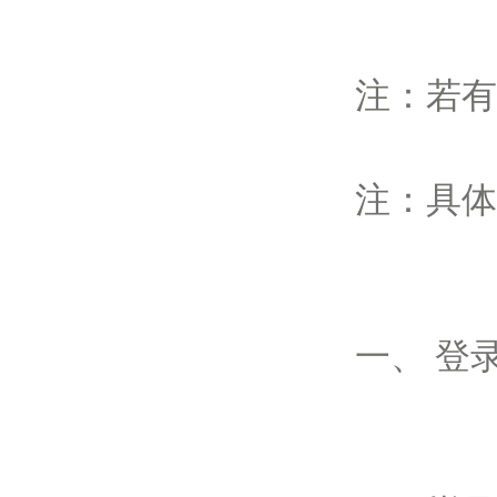
注：若有
注：具体
一、 登