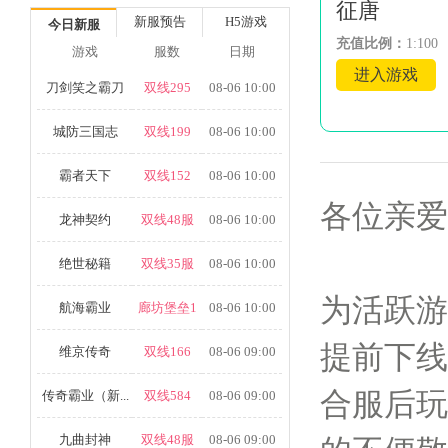
征唐
新服预告
H5游戏
今日新服
充值比例：
1:100
游戏
服数
日期
进入游戏
刀剑笑之霸刀
双线295
08-06 10:00
城防三国志
双线199
08-06 10:00
霸者天下
双线152
08-06 10:00
各位亲爱
龙神契约
双线48服
08-06 10:00
绝世秘籍
双线35服
08-06 10:00
为活跃游
航海霸业
廊坊堡垒1
08-06 10:00
提前下线
维京传奇
双线166
08-06 09:00
合服后玩
传奇霸业（新...
双线584
08-06 09:00
九曲封神
双线48服
08-06 09:00