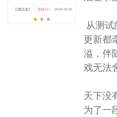
三国之志2
双线433
08-08 09:00
从测试
更新都
溢，伴
戏无法
天下没
为了一