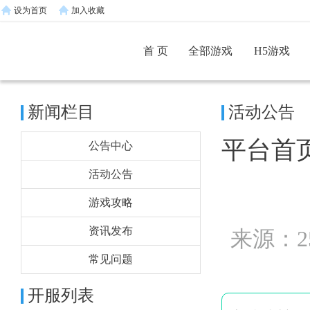
设为首页
加入收藏
首 页
全部游戏
H5游戏
新闻栏目
活动公告
平台首
公告中心
活动公告
游戏攻略
资讯发布
来源：2
常见问题
开服列表