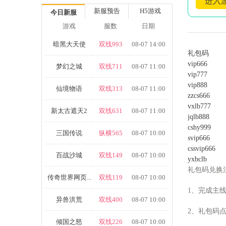
进入
新服预告
H5游戏
今日新服
游戏
服数
日期
暗黑大天使
双线993
08-07 14:00
礼包码
vip666
梦幻之城
双线711
08-07 11:00
vip777
vip888
仙境物语
双线313
08-07 11:00
zzcs666
vxlb777
新太古遮天2
双线631
08-07 11:00
jqlb888
cshy999
三国传说
纵横565
08-07 10:00
svip666
cssvip666
百战沙城
双线149
08-07 10:00
yxbclb
礼包码兑换
传奇世界网页...
双线119
08-07 10:00
1、完成主
异兽洪荒
双线400
08-07 10:00
2、礼包码
倾国之怒
双线226
08-07 10:00